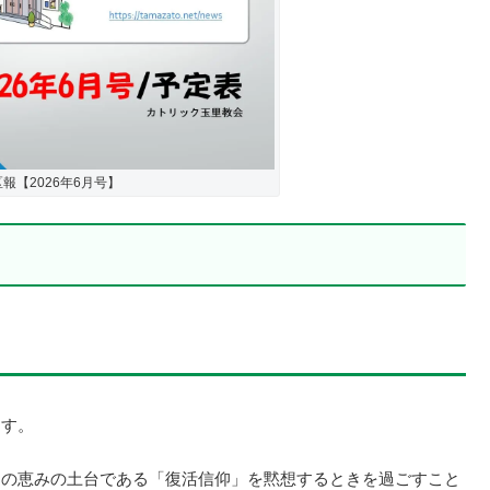
報【2026年6月号】
ます。
仰の恵みの土台である「復活信仰」を黙想するときを過ごすこと