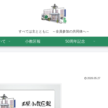
すべては主とともに ～全員参加の共同体へ～
いて
小教区報
50周年記念
2026.05.27