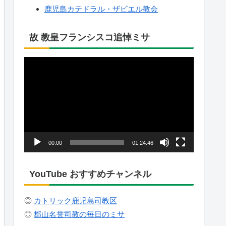
鹿児島カテドラル・ザビエル教会
故 教皇フランシスコ追悼ミサ
動
画
プ
レ
ー
ヤ
00:00
01:24:46
ー
YouTube おすすめチャンネル
◎
カトリック鹿児島司教区
◎
郡山名誉司教の毎日のミサ