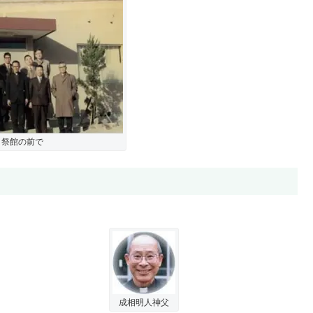
司祭館の前で
成相明人神父