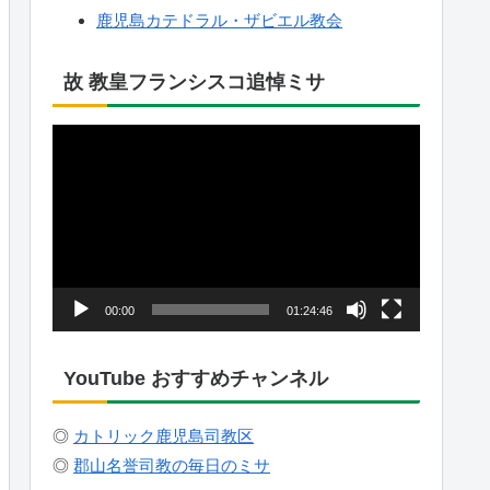
鹿児島カテドラル・ザビエル教会
故 教皇フランシスコ追悼ミサ
動
画
プ
レ
ー
ヤ
00:00
01:24:46
ー
YouTube おすすめチャンネル
◎
カトリック鹿児島司教区
◎
郡山名誉司教の毎日のミサ