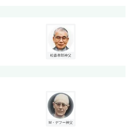
松森孝郎神父
M・デフー神父