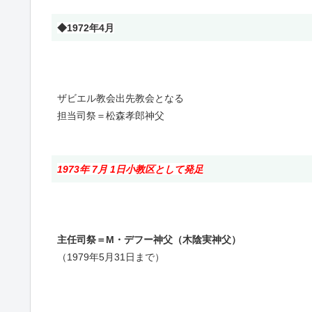
◆1972年4月
ザビエル教会出先教会となる
担当司祭＝松森孝郎神父
1973年 7月 1日
小教区として発足
主任司祭＝M・デフー神父（木陰実神父）
（1979年5月31日まで）