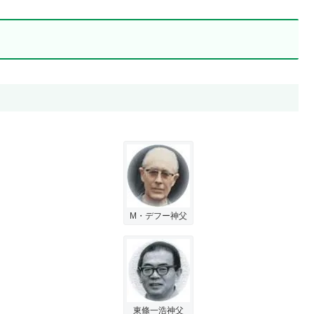
M・デフー神父
東條一浩神父