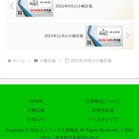
2021年9月の小教区報
2021年11月の小教区報
ホーム
小教区報
2021年10月の小教区報
HOME
玉里教会について
小教区報
50周年記念
お知らせ
クイズ＆クイズ
Copyright © 2011カトリック玉里教会 All Rights Reserved. 〒890-
0014 鹿児島市草牟田2-29-3