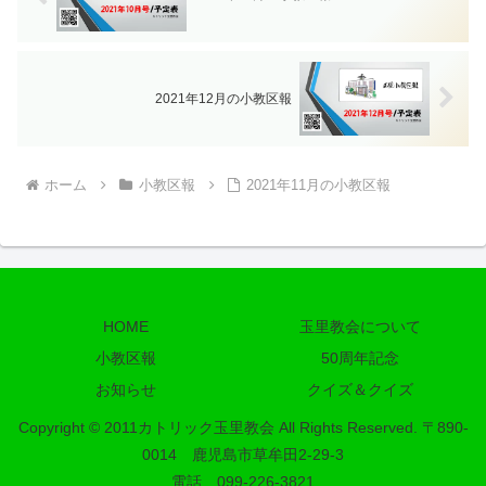
2021年12月の小教区報
ホーム
小教区報
2021年11月の小教区報
HOME
玉里教会について
小教区報
50周年記念
お知らせ
クイズ＆クイズ
Copyright © 2011カトリック玉里教会 All Rights Reserved. 〒890-
0014 鹿児島市草牟田2-29-3
電話 099-226-3821