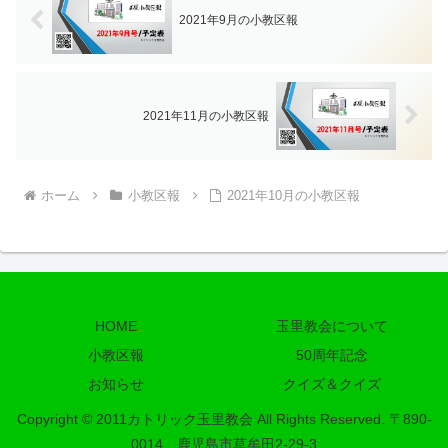
2021年9月の小教区報
2021年11月の小教区報
ホーム
小教区報
2021年10月の小教区報
HOME
玉里教会について
小教区報
50周年記念
お知らせ
クイズ＆クイズ
Copyright © 2011カトリック玉里教会 All Rights Reserved. 〒890-
0014 鹿児島市草牟田2-29-3