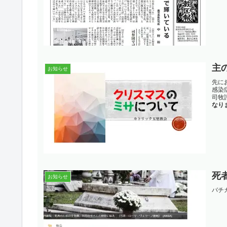
主
お知らせ
先に
感染
司牧
なり
死
お知らせ
バチ