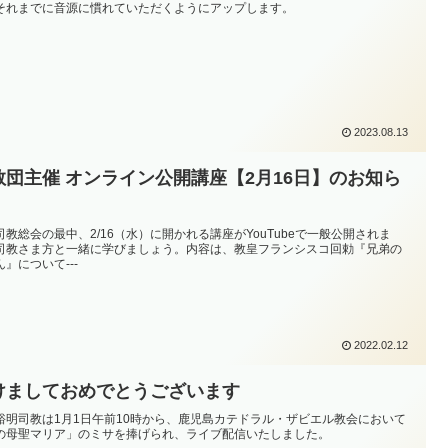
それまでに音源に慣れていただくようにアップします。
2023.08.13
教団主催 オンライン公開講座【2月16日】のお知ら
司教総会の最中、2/16（水）に開かれる講座がYouTubeで一般公開されま
司教さま方と一緒に学びましょう。内容は、教皇フランシスコ回勅『兄弟の
』について---
2022.02.12
けましておめでとうございます
裕明司教は1月1日午前10時から、鹿児島カテドラル・ザビエル教会において
の母聖マリア」のミサを捧げられ、ライブ配信いたしました。