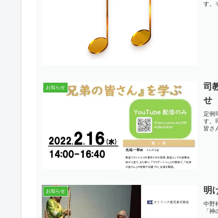
す。
司
お知らせ
せ
定例
す。
皆さん
明
お知らせ
中野
「神