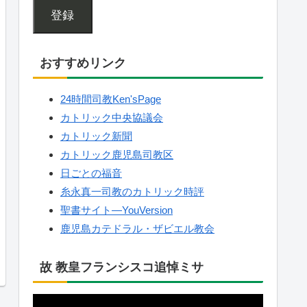
登録
おすすめリンク
24時間司教Ken'sPage
カトリック中央協議会
カトリック新聞
カトリック鹿児島司教区
日ごとの福音
糸永真一司教のカトリック時評
聖書サイト—YouVersion
鹿児島カテドラル・ザビエル教会
故 教皇フランシスコ追悼ミサ