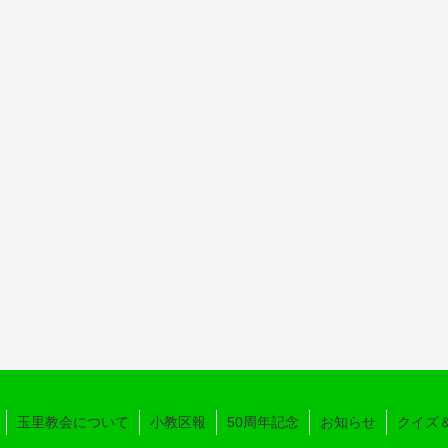
玉里教会について
小教区報
50周年記念
お知らせ
クイズ