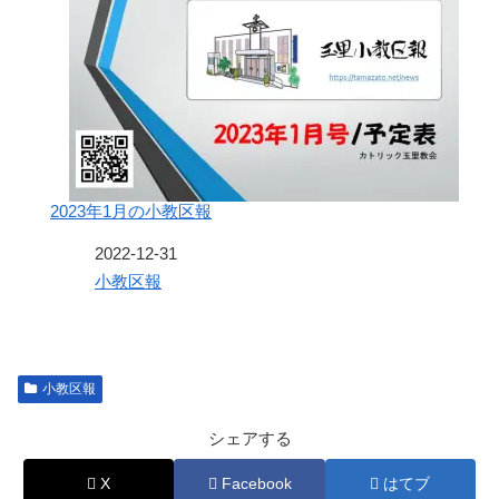
2023年1月の小教区報
日付
2022-12-31
関連理由
小教区報
小教区報
シェアする
X
Facebook
はてブ