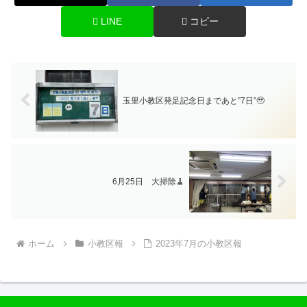
LINE
コピー
玉里小教区発足記念日まであと”7日”🥹
6月25日 大掃除🧹
ホーム
小教区報
2023年7月の小教区報