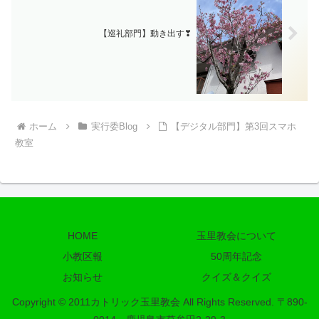
【巡礼部門】動き出す❣
ホーム
実行委Blog
【デジタル部門】第3回スマホ
教室
HOME
玉里教会について
小教区報
50周年記念
お知らせ
クイズ＆クイズ
Copyright © 2011カトリック玉里教会 All Rights Reserved. 〒890-