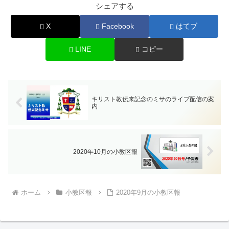
シェアする
X
Facebook
はてブ
LINE
コピー
キリスト教伝来記念のミサのライブ配信の案
内
2020年10月の小教区報
ホーム
小教区報
2020年9月の小教区報