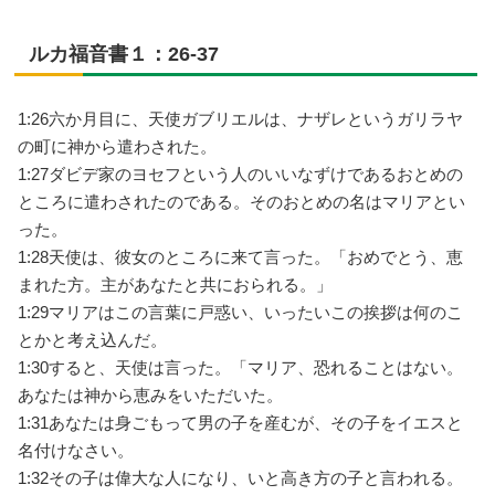
ルカ福音書１：26-37
1:26
六か月目に、天使ガブリエルは、ナザレというガリラヤ
の町に神から遣わされた。
1:27
ダビデ家のヨセフという人のいいなずけであるおとめの
ところに遣わされたのである。そのおとめの名はマリアとい
った。
1:28
天使は、彼女のところに来て言った。「おめでとう、恵
まれた方。主があなたと共におられる。」
1:29
マリアはこの言葉に戸惑い、いったいこの挨拶は何のこ
とかと考え込んだ。
1:30
すると、天使は言った。「マリア、恐れることはない。
あなたは神から恵みをいただいた。
1:31
あなたは身ごもって男の子を産むが、その子をイエスと
名付けなさい。
1:32
その子は偉大な人になり、いと高き方の子と言われる。